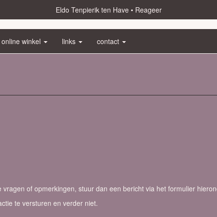
Eldo Tenpierik ten Have
Reageer
online winkel
links
contact
vragen of opmerkingen, stuur dan een bericht via het formulier hieron
actie te versturen en verder niet.