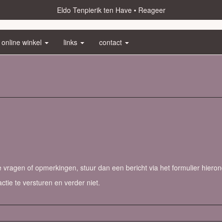
Eldo Tenpierik ten Have
Reageer
online winkel
links
contact
vragen of opmerkingen, stuur dan een bericht via het formulier hieron
actie te versturen en verder niet.