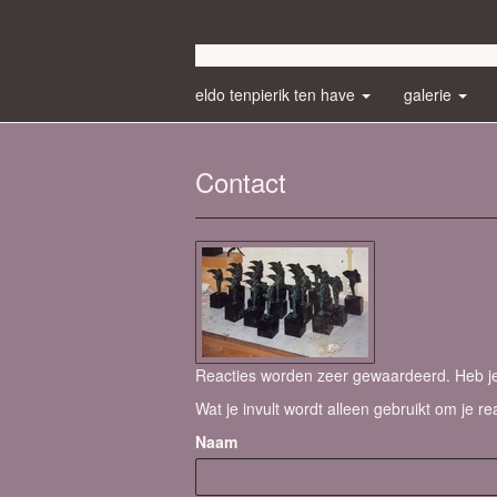
eldo tenpierik ten have
galerie
Contact
Reacties worden zeer gewaardeerd. Heb je 
Wat je invult wordt alleen gebruikt om je re
Naam